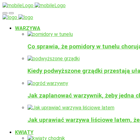
WARZYWA
Co sprawia, że pomidory w tunelu choru
Kiedy podwyższone grządki przestają uł
Jak zaplanować warzywnik, żeby jedna ch
Jak uprawiać warzywa liściowe latem, żeb
KWIATY