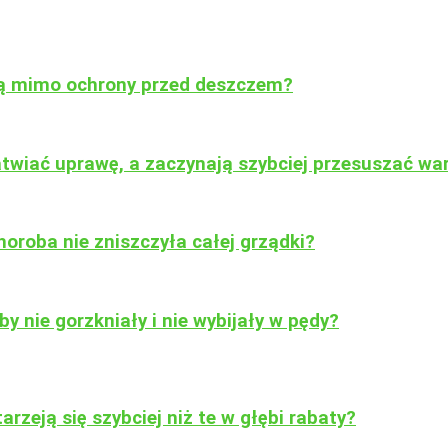
ją mimo ochrony przed deszczem?
atwiać uprawę, a zaczynają szybciej przesuszać w
oroba nie zniszczyła całej grządki?
y nie gorzkniały i nie wybijały w pędy?
rzeją się szybciej niż te w głębi rabaty?