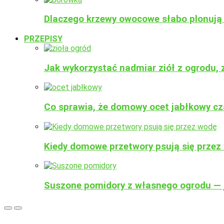
Dlaczego krzewy owocowe słabo plonują 
PRZEPISY
Jak wykorzystać nadmiar ziół z ogrodu,
Co sprawia, że domowy ocet jabłkowy c
Kiedy domowe przetwory psują się przez 
Suszone pomidory z własnego ogrodu — j