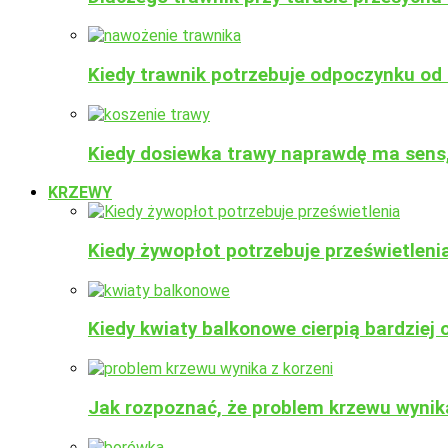
Kiedy trawnik potrzebuje odpoczynku od 
Kiedy dosiewka trawy naprawdę ma sens,
KRZEWY
Kiedy żywopłot potrzebuje prześwietlenia
Kiedy kwiaty balkonowe cierpią bardziej
Jak rozpoznać, że problem krzewu wynika 