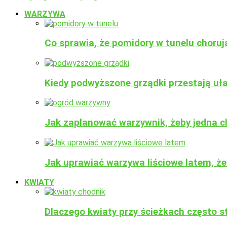
WARZYWA
Co sprawia, że pomidory w tunelu choru
Kiedy podwyższone grządki przestają uł
Jak zaplanować warzywnik, żeby jedna ch
Jak uprawiać warzywa liściowe latem, żeb
KWIATY
Dlaczego kwiaty przy ścieżkach często sta