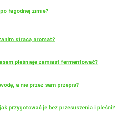
po łagodnej zimie?
 zanim stracą aromat?
zasem pleśnieje zamiast fermentować?
wodę, a nie przez sam przepis?
ak przygotować je bez przesuszenia i pleśni?