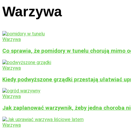
Warzywa
Warzywa
Co sprawia, że pomidory w tunelu chorują mimo 
Warzywa
Kiedy podwyższone grządki przestają ułatwiać up
Warzywa
Jak zaplanować warzywnik, żeby jedna choroba nie
Warzywa