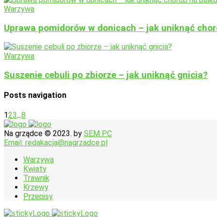
Warzywa
Uprawa pomidorów w donicach – jak uniknąć chor
Warzywa
Suszenie cebuli po zbiorze – jak uniknąć gnicia?
Posts navigation
1
2
3
...
8
Na grządce © 2023. by
SEM PC
Email: redakacja@nagrzadce.pl
Warzywa
Kwiaty
Trawnik
Krzewy
Przepisy