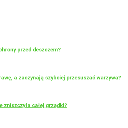
ochrony przed deszczem?
rawę, a zaczynają szybciej przesuszać warzywa?
 zniszczyła całej grządki?