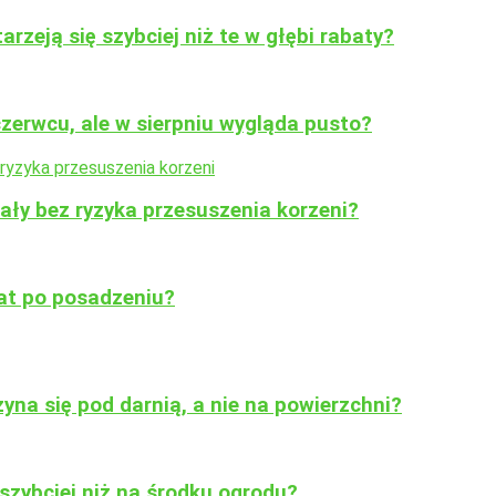
rzeją się szybciej niż te w głębi rabaty?
czerwcu, ale w sierpniu wygląda pusto?
ały bez ryzyka przesuszenia korzeni?
lat po posadzeniu?
yna się pod darnią, a nie na powierzchni?
szybciej niż na środku ogrodu?