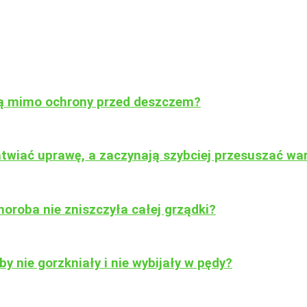
ją mimo ochrony przed deszczem?
atwiać uprawę, a zaczynają szybciej przesuszać w
oroba nie zniszczyła całej grządki?
y nie gorzkniały i nie wybijały w pędy?