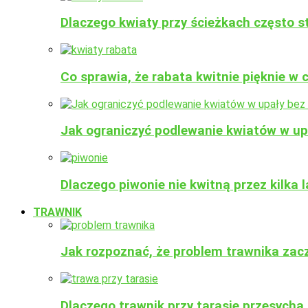
Dlaczego kwiaty przy ścieżkach często sta
Co sprawia, że rabata kwitnie pięknie w 
Jak ograniczyć podlewanie kwiatów w up
Dlaczego piwonie nie kwitną przez kilka 
TRAWNIK
Jak rozpoznać, że problem trawnika zacz
Dlaczego trawnik przy tarasie przesycha 