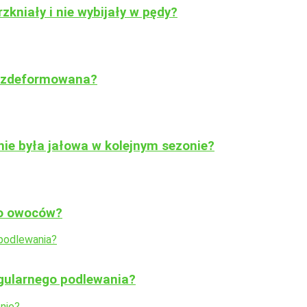
zkniały i nie wybijały w pędy?
o zdeformowana?
nie była jałowa w kolejnym sezonie?
ło owoców?
egularnego podlewania?