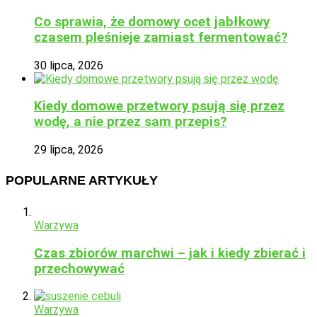
Co sprawia, że domowy ocet jabłkowy
czasem pleśnieje zamiast fermentować?
30 lipca, 2026
Kiedy domowe przetwory psują się przez
wodę, a nie przez sam przepis?
29 lipca, 2026
POPULARNE ARTYKUŁY
Warzywa
Czas zbiorów marchwi – jak i kiedy zbierać i
przechowywać
Warzywa