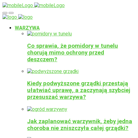
WARZYWA
Co sprawia, że pomidory w tunelu
chorują mimo ochrony przed
deszczem?
Kiedy podwyższone grządki przestają
ułatwiać uprawę, a zaczynają szybciej
przesuszać warzywa?
Jak zaplanować warzywnik, żeby jedna
choroba nie zniszczyła całej grządki?