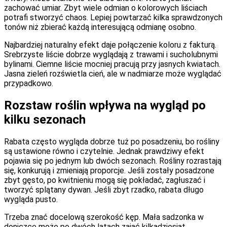
zachować umiar. Zbyt wiele odmian o kolorowych liściach
potrafi stworzyć chaos. Lepiej powtarzać kilka sprawdzonych
tonów niż zbierać każdą interesującą odmianę osobno.
Najbardziej naturalny efekt daje połączenie koloru z fakturą.
Srebrzyste liście dobrze wyglądają z trawami i sucholubnymi
bylinami. Ciemne liście mocniej pracują przy jasnych kwiatach.
Jasna zieleń rozświetla cień, ale w nadmiarze może wyglądać
przypadkowo.
Rozstaw roślin wpływa na wygląd po
kilku sezonach
Rabata często wygląda dobrze tuż po posadzeniu, bo rośliny
są ustawione równo i czytelnie. Jednak prawdziwy efekt
pojawia się po jednym lub dwóch sezonach. Rośliny rozrastają
się, konkurują i zmieniają proporcje. Jeśli zostały posadzone
zbyt gęsto, po kwitnieniu mogą się pokładać, zagłuszać i
tworzyć splątany dywan. Jeśli zbyt rzadko, rabata długo
wygląda pusto.
Trzeba znać docelową szerokość kęp. Mała sadzonka w
doniczce może po dwóch latach zająć kilkadziesiąt