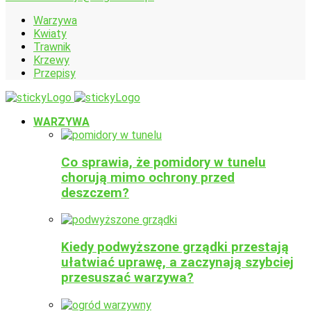
Warzywa
Kwiaty
Trawnik
Krzewy
Przepisy
WARZYWA
Co sprawia, że pomidory w tunelu
chorują mimo ochrony przed
deszczem?
Kiedy podwyższone grządki przestają
ułatwiać uprawę, a zaczynają szybciej
przesuszać warzywa?