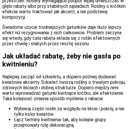
przestrzeń. Rośliny wymagające podpór lepiej umieszczać w
głębi rabaty albo przy stabilnych sąsiadach. Rośliny o krótkim
efekcie warto traktować jak akcent, a nie podstawę
kompozycji.
Świadome użycie trudniejszych gatunków daje dużo lepszy
efekt niż rezygnowanie z nich całkowicie. Problem zaczyna
się wtedy, gdy cała rabata składa się z roślin efektownych
przez chwilę i słabych przez resztę sezonu.
Jak układać rabatę, żeby nie gasła po
kwitnieniu?
Najlepiej zacząć od szkieletu, a dopiero później dodawać
kwiatowe akcenty. Szkielet tworzą rośliny o trwałym pokroju,
zdrowych liściach i dobrej strukturze. Dopiero między nimi
warto wprowadzać gatunki kwitnące krótko, ale efektownie.
Taka kolejność zmienia sposób myślenia o rabacie.
Wybieraj część roślin ze względu na liście i pokrój, a nie
tylko kolor kwiatów.
Łącz terminy kwitnienia tak, aby kolejne grupy
przejmowały rolę dekoracyjną.