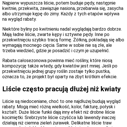
Najpierw wypuszcza liście, potem buduje pędy, następnie
kwitnie, przekwita, zawiązuje nasiona, przebarwia się, zasycha
albo utrzymuje kępę do zimy. Każdy z tych etapów wpływa
na wygląd rabaty.
Niektóre byliny po kwitnieniu nadal wyglądają bardzo dobrze.
Mają ładne liście, zwarte kępy i sztywne pędy. Inne po
przekwitnięciu szybko tracą formę. Żółkną, pokładają się albo
wymagają mocnego cięcia. Same w sobie nie są złe, ale
trzeba wiedzieć, gdzie je posadzić i czym je uzupełnić.
Rabata całosezonowa powinna mieć rośliny, które niosą
kompozycję także wtedy, gdy kwiatów jest mniej. Jeśli po
przekwitnięciu jednej grupy roślin zostaje tylko pustka,
oznacza to, że projekt był oparty na zbyt krótkim efekcie.
Liście często pracują dłużej niż kwiaty
Liście są niedoceniane, choć to one najdłużej budują wygląd
rabaty. Mogą mieć różną wielkość, kolor, fakturę, połysk i
kształt. Duże liście funkii dają inny efekt niż drobne liście
kocimiętki. Srebrzyste liście czyśćca lub lawendy inaczej
działają niż ciemna zieleń żurawek. Delikatne liście traw