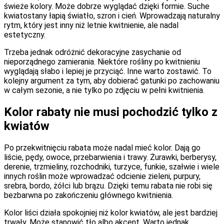
świeże kolory. Może dobrze wyglądać dzięki formie. Suche
kwiatostany łapią światło, szron i cień. Wprowadzają naturalny
rytm, który jest inny niż letnie kwitnienie, ale nadal
estetyczny.
Trzeba jednak odróżnić dekoracyjne zasychanie od
nieporządnego zamierania. Niektóre rośliny po kwitnieniu
wyglądają słabo i lepiej je przyciąć. Inne warto zostawić. To
kolejny argument za tym, aby dobierać gatunki po zachowaniu
w całym sezonie, a nie tylko po zdjęciu w pełni kwitnienia.
Kolor rabaty nie musi pochodzić tylko z
kwiatów
Po przekwitnięciu rabata może nadal mieć kolor. Dają go
liście, pędy, owoce, przebarwienia i trawy. Żurawki, berberysy,
derenie, trzmieliny, rozchodniki, turzyce, funkie, szałwie i wiele
innych roślin może wprowadzać odcienie zieleni, purpury,
srebra, bordo, żółci lub brązu. Dzięki temu rabata nie robi się
bezbarwna po zakończeniu głównego kwitnienia.
Kolor liści działa spokojniej niż kolor kwiatów, ale jest bardziej
trwały. Może stanowić tło albo akcent. Warto jednak