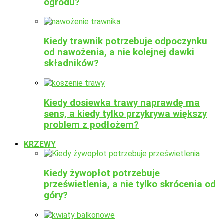
ogrodu?
Kiedy trawnik potrzebuje odpoczynku
od nawożenia, a nie kolejnej dawki
składników?
Kiedy dosiewka trawy naprawdę ma
sens, a kiedy tylko przykrywa większy
problem z podłożem?
KRZEWY
Kiedy żywopłot potrzebuje
prześwietlenia, a nie tylko skrócenia od
góry?