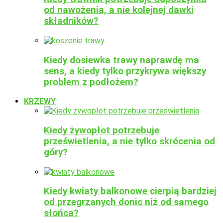
od nawożenia, a nie kolejnej dawki
składników?
Kiedy dosiewka trawy naprawdę ma
sens, a kiedy tylko przykrywa większy
problem z podłożem?
KRZEWY
Kiedy żywopłot potrzebuje
prześwietlenia, a nie tylko skrócenia od
góry?
Kiedy kwiaty balkonowe cierpią bardziej
od przegrzanych donic niż od samego
słońca?