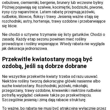
cebulowe, ciemierniki, bergenie, brunery lub wczesne byliny.
Później pojawiają się szałwie, kocimiętki, bodziszki, piwonie,
irysy czy naparstnice. Latem rabatę przejmują jeżówki,
rudbekie, liliowce, floksy i trawy. Jesienią ważne stają się
rozchodniki, astry, hortensje, trawy ozdobne i przebarwiające
się liście.
Nie chodzi o sztywne trzymanie się listy gatunków. Chodzi o
zasadę. Każdy etap sezonu powinien mieć rośliny
prowadzące i rośliny wspierające. Wtedy rabata nie wygląda
jak dekoracja jednorazowa.
Przekwitłe kwiatostany mogą być
ozdobą, jeśli są dobrze dobrane
Nie wszystkie przekwitłe kwiaty trzeba od razu usuwać.
Niektóre rośliny tworzą dekoracyjne główki nasienne albo
suche kwiatostany. Rozchodniki, jeżówki, mikołajki,
przegorzany, trawy ozdobne, krwawniki i niektóre rudbekie
potrafią wyglądać ciekawie także po przekwitnięciu.
Szczególnie jesienią i zimą dają rabacie strukturę.
To ważne, bo rabata nie musi być atrakcyjna wyłącznie przez