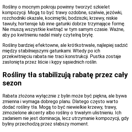
Rośliny o mocnym pokroju powinny tworzyć szkielet
kompozycji. Mogą to być trawy ozdobne, szałwie, jeżówki,
rozchodniki okazałe, kocimiętki, bodziszki, krzewy, niskie
tawuły, hortensje lub inne gatunki dobrze trzymające formę.
Nie muszą wszystkie kwitnąć w tym samym czasie. Ważne,
aby po kwitnieniu nadal miały czytelną bryłę.
Rośliny bardziej efektowne, ale krótkotrwałe, najlepiej sadzić
między stabilniejszymi gatunkami. Wtedy po ich
przekwitnięciu rabata nie traci konstrukcji. Pustka zostaje
zasłonięta przez liście i kępy sąsiednich roślin.
Rośliny tła stabilizują rabatę przez cały
sezon
Rabata złożona wyłącznie z bylin może być piękna, ale bywa
zmienna i wymaga dobrego planu. Dlatego często warto
dodać rośliny tła. Mogą to być niewielkie krzewy, trawy,
zimozielone akcenty albo rośliny o trwałym ulistnieniu. Ich
zadaniem nie jest dominacja, lecz utrzymanie kompozycji, gdy
byliny przechodzą przez słabszy moment.