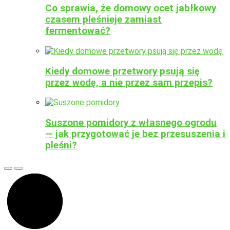
Co sprawia, że domowy ocet jabłkowy
czasem pleśnieje zamiast
fermentować?
Kiedy domowe przetwory psują się
przez wodę, a nie przez sam przepis?
Suszone pomidory z własnego ogrodu
— jak przygotować je bez przesuszenia i
pleśni?