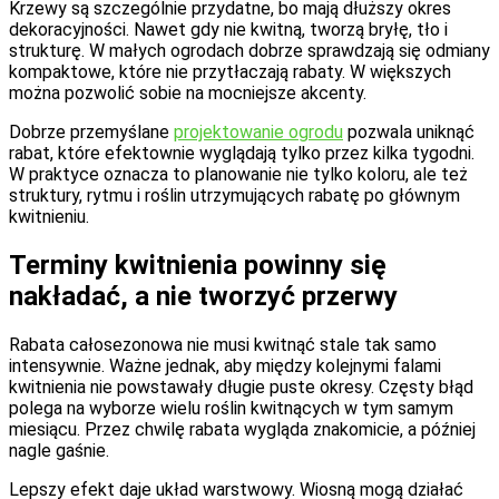
Krzewy są szczególnie przydatne, bo mają dłuższy okres
dekoracyjności. Nawet gdy nie kwitną, tworzą bryłę, tło i
strukturę. W małych ogrodach dobrze sprawdzają się odmiany
kompaktowe, które nie przytłaczają rabaty. W większych
można pozwolić sobie na mocniejsze akcenty.
Dobrze przemyślane
projektowanie ogrodu
pozwala uniknąć
rabat, które efektownie wyglądają tylko przez kilka tygodni.
W praktyce oznacza to planowanie nie tylko koloru, ale też
struktury, rytmu i roślin utrzymujących rabatę po głównym
kwitnieniu.
Terminy kwitnienia powinny się
nakładać, a nie tworzyć przerwy
Rabata całosezonowa nie musi kwitnąć stale tak samo
intensywnie. Ważne jednak, aby między kolejnymi falami
kwitnienia nie powstawały długie puste okresy. Częsty błąd
polega na wyborze wielu roślin kwitnących w tym samym
miesiącu. Przez chwilę rabata wygląda znakomicie, a później
nagle gaśnie.
Lepszy efekt daje układ warstwowy. Wiosną mogą działać