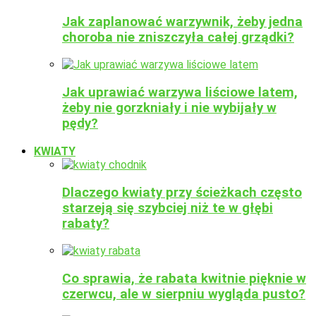
Jak zaplanować warzywnik, żeby jedna
choroba nie zniszczyła całej grządki?
Jak uprawiać warzywa liściowe latem,
żeby nie gorzkniały i nie wybijały w
pędy?
KWIATY
Dlaczego kwiaty przy ścieżkach często
starzeją się szybciej niż te w głębi
rabaty?
Co sprawia, że rabata kwitnie pięknie w
czerwcu, ale w sierpniu wygląda pusto?