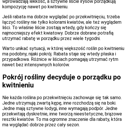
wprowadzają lekkość, a sztywne liście irysów porządkują
kompozycję nawet po kwitnieniu.
Jeśli rabata ma dobrze wyglądać po przekwitnięciu, trzeba
łączyć rośliny nie tylko kolorami kwiatów, ale też wyglądem
liści. To właśnie liście zostają wtedy, gdy kończy się
najmocniejszy efekt kwiatowy. Dobrze dobrane potrafią
utrzymać rabatę w porządku przez wiele tygodni.
Warto unikać sytuacji, w której większość roślin po kwitnieniu
ma podobny, nijaki pokrój. Rabata staje się wtedy płaska i
przypadkowa. Różnice w liściach pomagają utrzymać rytm
nawet bez intensywnych kolorów.
Pokrój rośliny decyduje o porządku po
kwitnieniu
Nie każda roślina po przekwitnięciu zachowuje się tak samo.
Jedne utrzymują zwartą kępę, inne rozchodzą się na boki.
Jedne mają sztywne łodygi, inne wymagają podpór. Jedne
przekwitają dyskretnie, inne tworzą nieestetyczne, brązowe
resztki kwiatów. To ma ogromne znaczenie dla rabaty, która
ma wyglądać dobrze przez cały sezon.