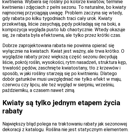
kwitnienia. Wybiera się rośliny po kolorze kwiatów, terminie
kwitnienia i zdjęciach z pełni sezonu. To naturalne, bo kwiaty
najmocniej przyciągają uwagę. Problem zaczyna się wtedy,
gdy rabata po kilku tygodniach traci cały urok. Kwiaty
przekwitają, liście zasychają, pędy pokładają się na boki, a
kompozycja wygląda pusto lub chaotycznie. Wtedy okazuje
się, że rabata była efektowna, ale tylko przez krótki czas.
Dobrze zaprojektowana rabata nie powinna opierać się
wyłącznie na kwiatach. Kwiat jest ważny, ale trwa krótko. O
wyglądzie rabaty przez większą część sezonu decydują
liście, pokrój roślin, wysokości, rytm nasadzeń, struktura kęp,
trwałość pędów, zaschnięte kwiatostany, tło z krzewów i
sposób, w jaki rośliny starzeją się po kwitnieniu. Dlatego
dobór gatunków musi uwzględniać nie tylko efekt w maju,
czerwcu czy lipcu, ale też wygląd w sierpniu, wrześniu,
październiku, a czasem nawet zimą.
Kwiaty są tylko jednym etapem życia
rabaty
Największy błąd polega na traktowaniu rabaty jak sezonowej
dekoracji z katalogu. Roślina nie jest statycznym elementem.